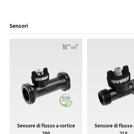
Sensori
s
q
Sensore di flusso a vortice
Sensore di flusso 
200
210