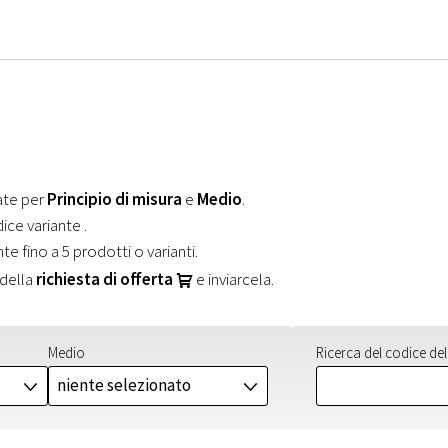
rate per
Principio di misura
e
Medio
.
dice variante
.
 fino a 5 prodotti o varianti.
 della
richiesta di offerta
e inviarcela.
U
Medio
Ricerca del codice del
niente selezionato
J
J