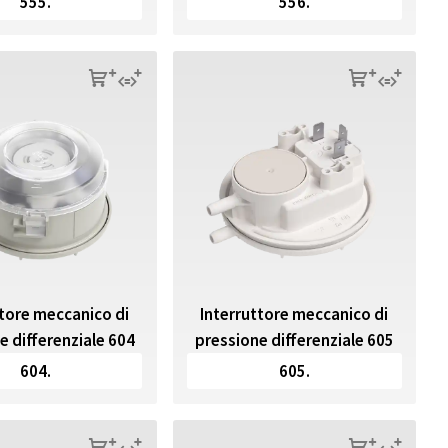
555.
556.
s
q
s
q
ttore meccanico di
Interruttore meccanico di
e differenziale 604
pressione differenziale 605
604.
605.
s
q
s
q