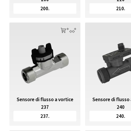
200.
210.
s
q
Sensore di flusso a vortice
Sensore di flusso 
237
240
237.
240.