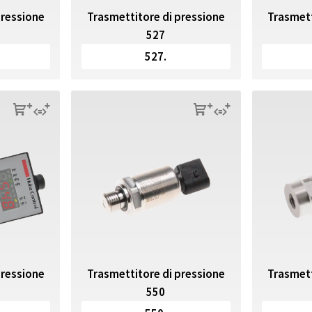
Trasmettitore di pressione
pressione
Trasmett
527
527.
s
q
s
q
pressione
Trasmettitore di pressione
Trasmett
550