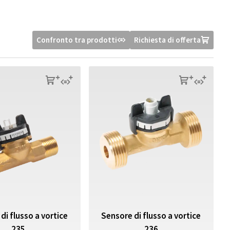
Confronto tra prodotti
Richiesta di offerta
r
U
s
q
s
q
di flusso a vortice
Sensore di flusso a vortice
235
236