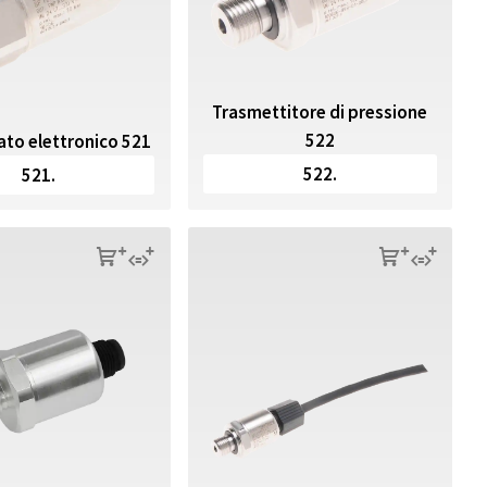
Trasmettitore di pressione
522
ato elettronico 521
522.
521.
s
q
s
q