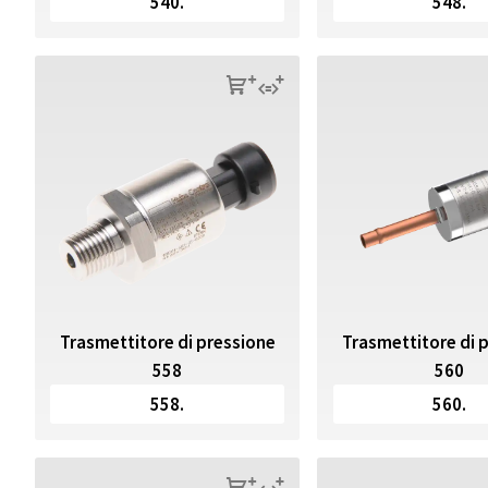
540.
548.
s
q
Trasmettitore di pressione
Trasmettitore di 
558
560
558.
560.
s
q