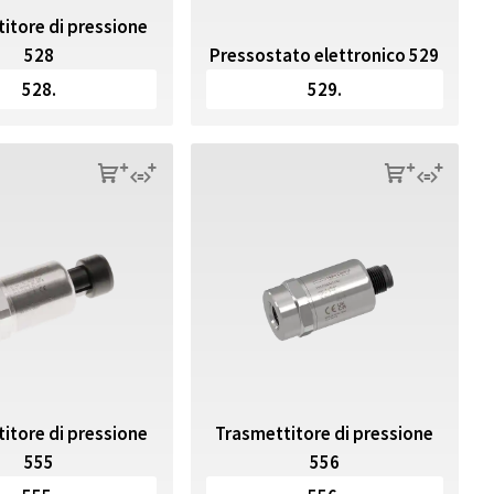
itore di pressione
528
Pressostato elettronico 529
528.
529.
s
q
s
q
itore di pressione
Trasmettitore di pressione
555
556