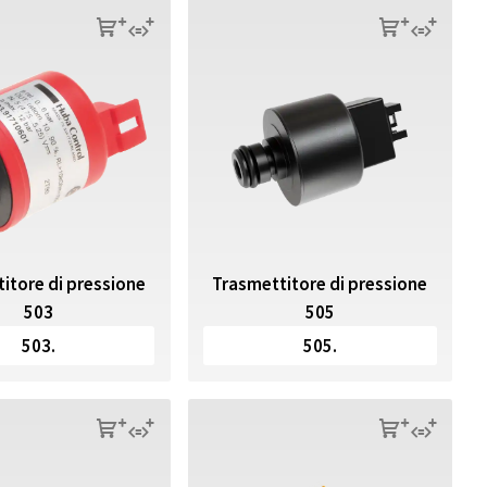
s
q
s
q
itore di pressione
Trasmettitore di pressione
503
505
503.
505.
s
q
s
q