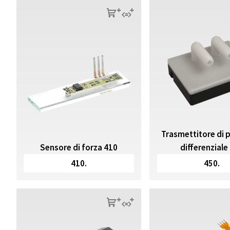
s
q
Trasmettitore di 
Sensore di forza 410
differenziale
410.
450.
s
q