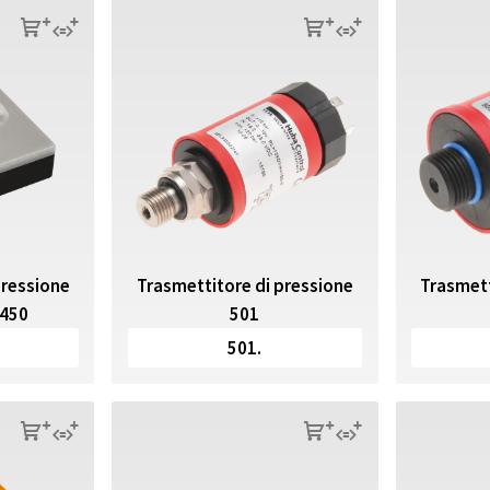
s
q
s
q
Trasmettitore di pressione
Trasmett
pressione
501
 450
501.
s
q
s
q