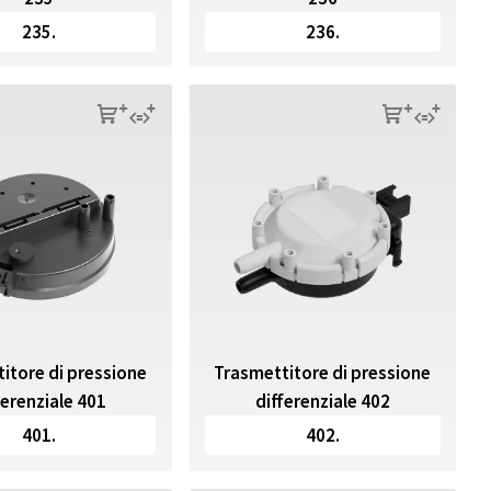
235.
236.
s
q
s
q
itore di pressione
Trasmettitore di pressione
ferenziale 401
differenziale 402
401.
402.