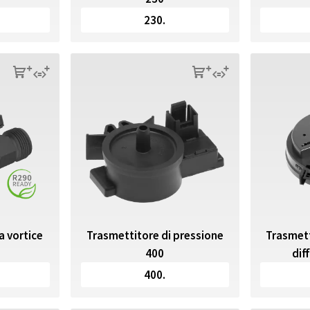
230.
s
q
s
q
Trasmettitore di pressione
a vortice
Trasmett
400
dif
400.