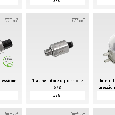
550.
s
q
s
q
pressione
Trasmettitore di pressione
Interru
578
pression
578.
s
q
s
q