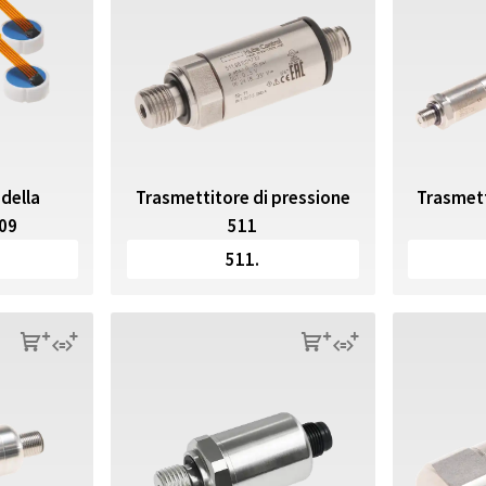
Trasmettitore di pressione
 della
Trasmett
511
509
511.
s
q
s
q