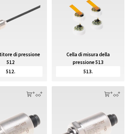
itore di pressione
Cella di misura della
512
pressione 513
512.
513.
s
q
s
q