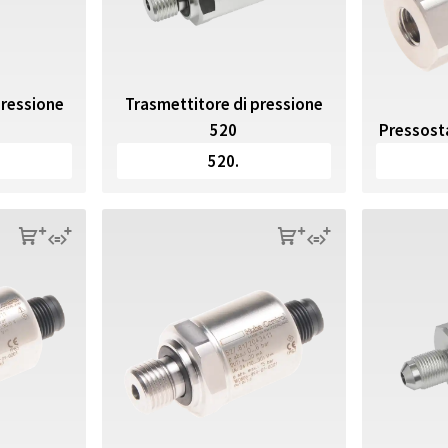
pressione
Trasmettitore di pressione
520
Pressost
520.
s
q
s
q