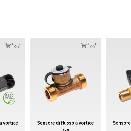
s
q
s
q
a vortice
Sensore di flusso a vortice
Sensore 
230