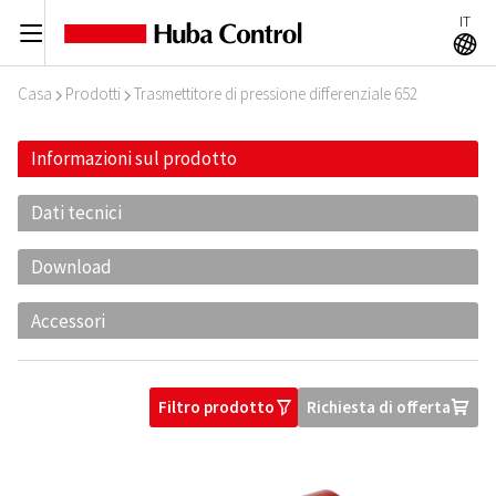
IT
C
A
Casa
Prodotti
Trasmettitore di pressione differenziale 652
I
I
Informazioni sul prodotto
Dati tecnici
Download
Accessori
Filtro prodotto
Richiesta di offerta
O
U