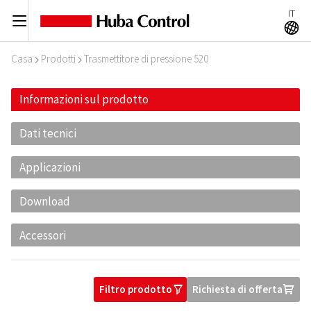
IT
C
A
Casa
Prodotti
Trasmettitore di pressione 520
I
I
Informazioni sul prodotto
Dati tecnici
Applicazioni
Download
Accessori
Filtro prodotto
Richiesta di offerta
O
U