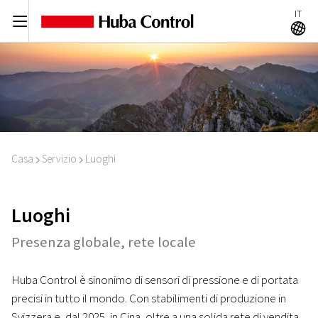
IT
C
A
Casa
Servizio
Luoghi
I
I
Luoghi
Presenza globale, rete locale
Huba Control è sinonimo di sensori di pressione e di portata
precisi in tutto il mondo. Con stabilimenti di produzione in
Svizzera e, dal 2025, in Cina, oltre a una solida rete di vendita,