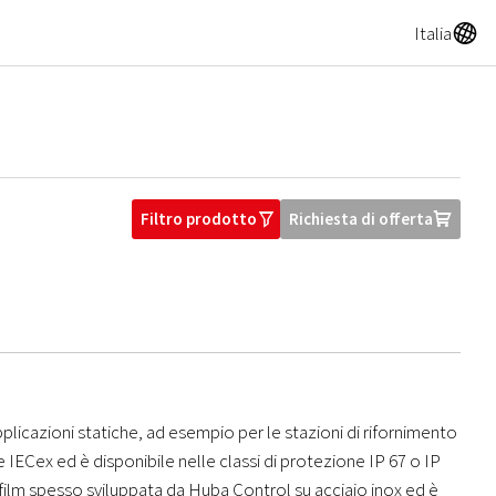
A
Italia
Filtro prodotto
Richiesta di offerta
O
U
pplicazioni statiche, ad esempio per le stazioni di rifornimento
 IECex ed è disponibile nelle classi di protezione IP 67 o IP
a film spesso sviluppata da Huba Control su acciaio inox ed è