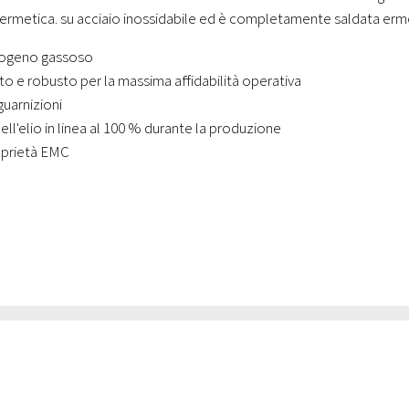
metica. su acciaio inossidabile ed è completamente saldata erm
drogeno gassoso
 e robusto per la massima affidabilità operativa
uarnizioni
ell'elio in linea al 100 % durante la produzione
oprietà EMC