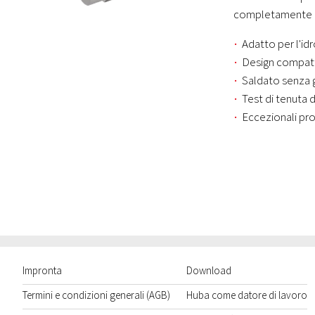
completamente er
Adatto per l'i
Design compatto
Saldato senza g
Test di tenuta d
Eccezionali pr
Impronta
Download
Termini e condizioni generali (AGB)
Huba come datore di lavoro