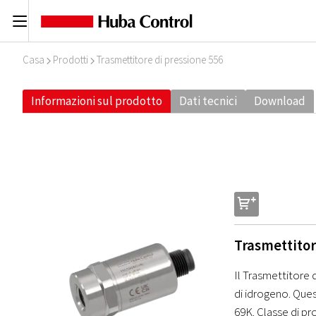
C
Casa
Prodotti
Trasmettitore di pressione 556
I
I
Informazioni sul prodotto
Dati tecnici
Download
s
Trasmettitor
Il Trasmettitore 
di idrogeno. Ques
69K. Classe di pr