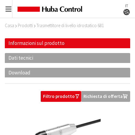
IT
C
A
Casa
Prodotti
Trasmettitore di livello idrostatico 681
I
I
Informazioni sul prodotto
Dati tecnici
Download
Filtro prodotto
Richiesta di offerta
O
U