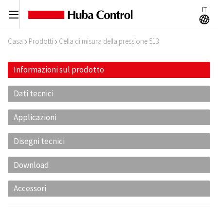
IT
C
A
Casa
Prodotti
Cella di misura della pressione 513
I
I
Informazioni sul prodotto
Dati tecnici
Applicazioni
Disegni tecnici
Download
Accessori