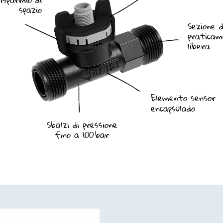
spazio
Sezione 
pratica
libera
Elemento sensor
encapsulado
Sbalzi di pressione
fino a 100 bar