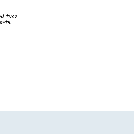
del tubo
mente