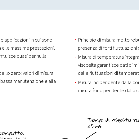
le applicazioni in cui sono
Principio di misura molto rob
a e le massime prestazioni,
presenza di forti fluttuazioni
nfluisce quasi per nulla
Misura di temperatura integr
viscosità garantisce dati di 
ello zero: valori di misura
dalle fluttuazioni di temperat
lla bassa manutenzione e alla
Misura indipendente dalla cond
misura è indipendente dalla co
Tempo di risposta ra
≤ 5 ms
 compatto,
risparmio di