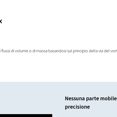
x
i flussi di volume o di massa basandosi sul principio della via del vort
Nessuna parte mobile
precisione