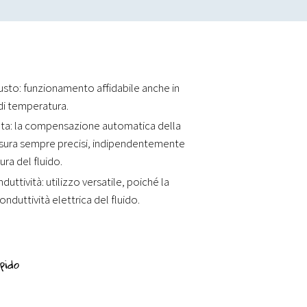
usto: funzionamento affidabile anche in
 di temperatura.
ata: la compensazione automatica della
misura sempre precisi, indipendentemente
ura del fluido.
uttività: utilizzo versatile, poiché la
nduttività elettrica del fluido.
pido