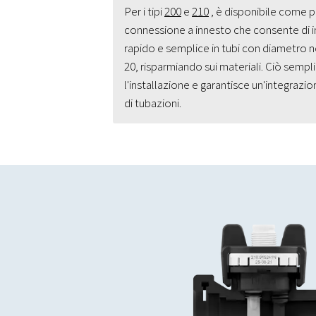
Per i tipi
200
e
210
, è disponibile come p
connessione a innesto che consente di in
rapido e semplice in tubi con diametro n
20, risparmiando sui materiali. Ciò semp
l'installazione e garantisce un'integrazion
di tubazioni.