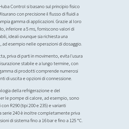
i Huba Control si basano sul principio fisico
isurano con precisione il flusso di fluidi a
ampia gamma di applicazioni. Grazie al loro
, inferiore a 5 ms, forniscono valori di
li, ideali ovunque sia richiesta una
, ad esempio nelle operazioni di dosaggio.
a, priva di parti in movimento, evita l'usura
surazione stabile e a lungo termine, con
 gamma di prodotti comprende numerosi
nti di uscita e opzioni di connessione.
ologia della refrigerazione e del
per le pompe di calore, ad esempio, sono
 con R290 (tipi 200 e 235) e varianti
 La serie 240 è inoltre completamente priva
oni di sistema fino a 16 bar e fino a 125 °C.