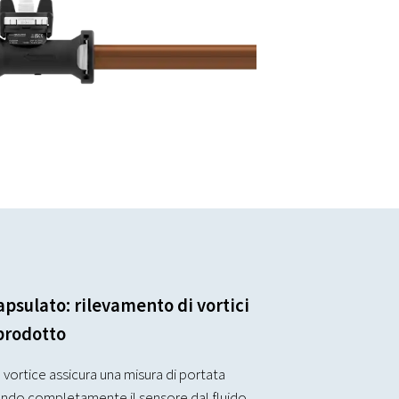
psulato: rilevamento di vortici
 prodotto
 vortice assicura una misura di portata
ndo completamente il sensore dal fluido.