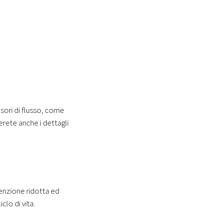
sori di flusso, come
verete anche i dettagli
tenzione ridotta ed
clo di vita.