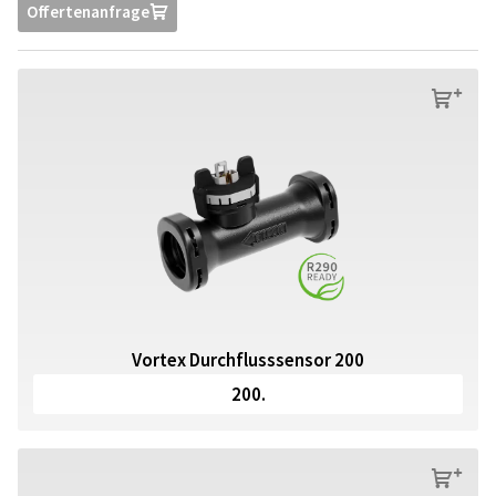
Offertenanfrage
U
s
Vortex Durchflusssensor 200
200.
s