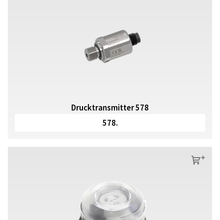
Drucktransmitter 578
578.
s