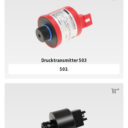
Drucktransmitter 503
503.
s