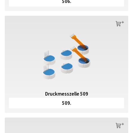
506.
s
Druckmesszelle 509
509.
s