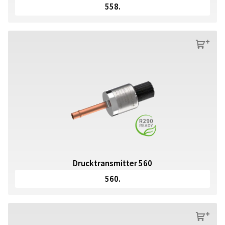
558.
s
Drucktransmitter 560
560.
s