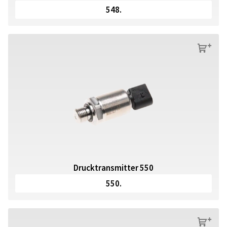
548.
s
Drucktransmitter 550
550.
s