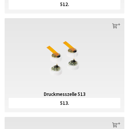
512.
s
Druckmesszelle 513
513.
s