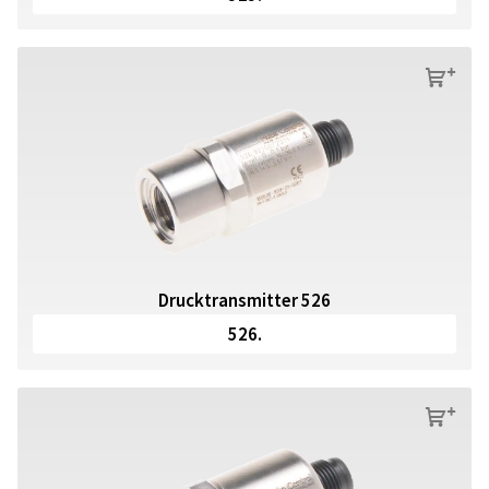
s
Drucktransmitter 526
526.
s