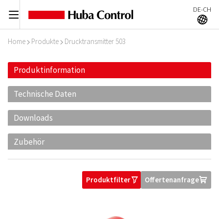
DE-CH
C
A
Home
Produkte
Drucktransmitter 503
I
I
Produktinformation
Technische Daten
Downloads
Zubehör
Produktfilter
Offertenanfrage
O
U