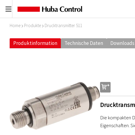
C
Home
Produkte
Drucktransmitter 511
I
I
Produktinformation
Technische Daten
Downloads
s
Drucktransm
Die kompakten Dr
Eigenschaften. Si