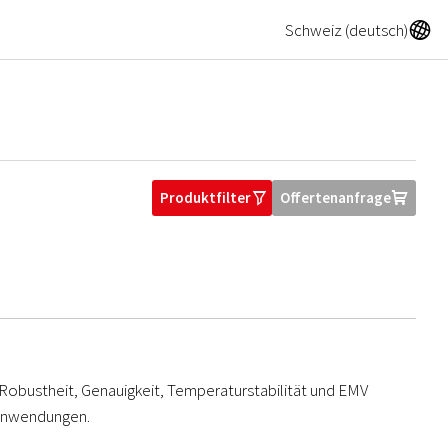
A
Schweiz (deutsch)
Produktfilter
Offertenanfrage
O
U
Robustheit, Genauigkeit, Temperaturstabilität und EMV
ieanwendungen.