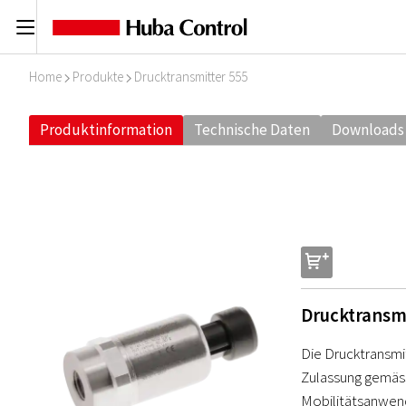
C
Home
Produkte
Drucktransmitter 555
I
I
Produktinformation
Technische Daten
Downloads
s
Drucktransm
Die Drucktransmi
Zulassung gemäss
Mobilitätsanwend