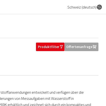
A
Schweiz (deutsch)
Produktfilter
Offertenanfrage
O
U
erstoffanwendungen entwickelt und verfügen über die
derungen von Messaufgaben mit Wasserstoff in
69K erhältlich und zeichnet sich durch ein kompaktes und