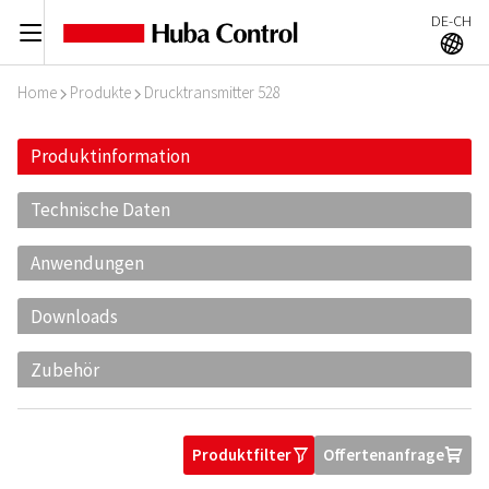
DE-CH
C
A
Home
Produkte
Drucktransmitter 528
I
I
Produktinformation
Technische Daten
Anwendungen
Downloads
Zubehör
Produktfilter
Offertenanfrage
O
U