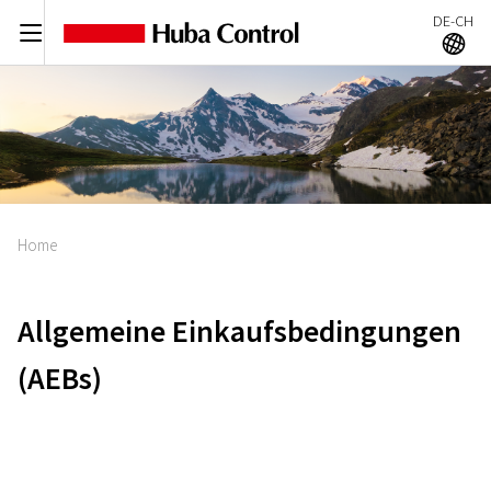
DE-CH
C
A
Home
Allgemeine Einkaufsbedingungen
(AEBs)