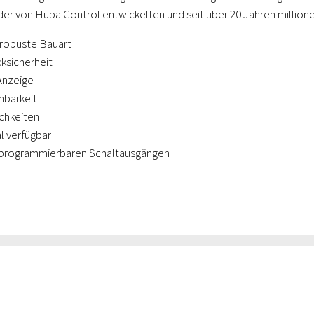
 der von Huba Control entwickelten und seit über 20 Jahren millio
robuste Bauart
ksicherheit
Anzeige
nbarkeit
chkeiten
l verfügbar
i programmierbaren Schaltausgängen