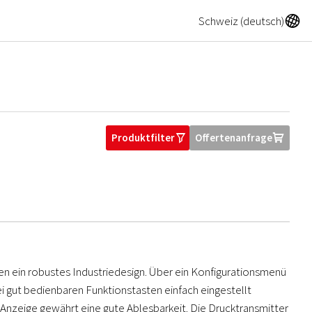
A
Schweiz (deutsch)
Produktfilter
Offertenanfrage
O
U
n ein robustes Industriedesign. Über ein Konfigurationsmenü
 gut bedienbaren Funktionstasten einfach eingestellt
-Anzeige gewährt eine gute Ablesbarkeit. Die Drucktransmitter