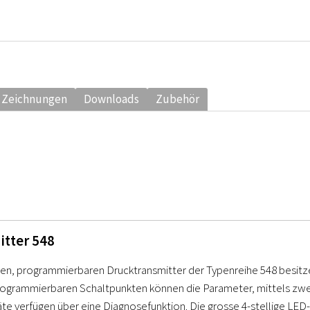
 Zeichnungen
Downloads
Zubehör
itter 548
en, programmierbaren Drucktransmitter der Typenreihe 548 besitze
programmierbaren Schaltpunkten können die Parameter, mittels zwei
äte verfügen über eine Diagnosefunktion. Die grosse 4-stellige LED