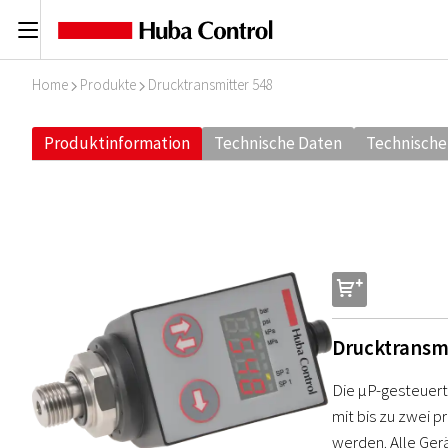
C
Home
Produkte
Drucktransmitter 548
I
I
Produktinformation
Technische Daten
Technische
s
Drucktransm
Die µP-gesteuert
mit bis zu zwei 
werden. Alle Ger