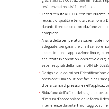
grazie alla sua costruzione ermetica, il tip
resistenza ai requisiti di vari fluidi.
Test di tenuta al 100% con elio durante la
requisiti di qualità e tenuta della norma
durante il processo di produzione viene e
completo.
Analisi della temperatura superficiale in 
adeguate: per garantire che il sensore no
accensione nell'applicazione finale, la t
analizzata in condizioni operative e di gu
severi requisiti della norma DIN EN 60335
Design a due colori per l'identificazione vi
pressione: Una soluzione facile da usare p
diversi campi di pressione nell'applicazio
Riduzione dell'offset del segnale dovuto
di misura disaccoppiato dalla forza: il des
interferenze durante il montaggio, aumen