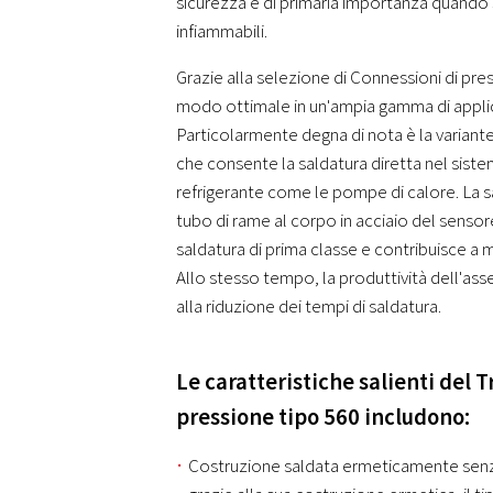
sicurezza è di primaria importanza quando 
infiammabili.
Grazie alla selezione di Connessioni di pre
modo ottimale in un'ampia gamma di applic
Particolarmente degna di nota è la variant
che consente la saldatura diretta nel siste
refrigerante come le pompe di calore. La s
tubo di rame al corpo in acciaio del sensore
saldatura di prima classe e contribuisce a mi
Allo stesso tempo, la produttività dell'as
alla riduzione dei tempi di saldatura.
Le caratteristiche salienti del 
pressione tipo 560 includono:
Costruzione saldata ermeticamente senz