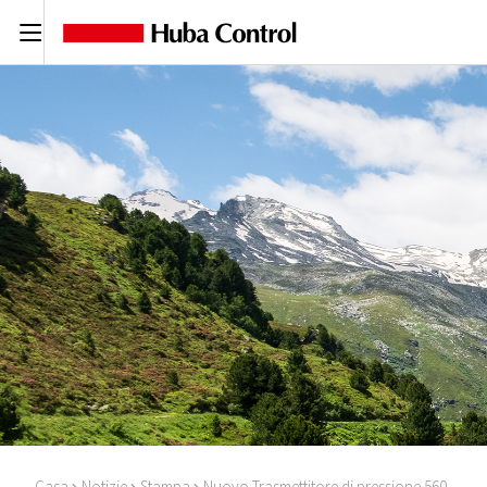
C
Casa
Notizie
Stampa
Nuovo Trasmettitore di pressione 560