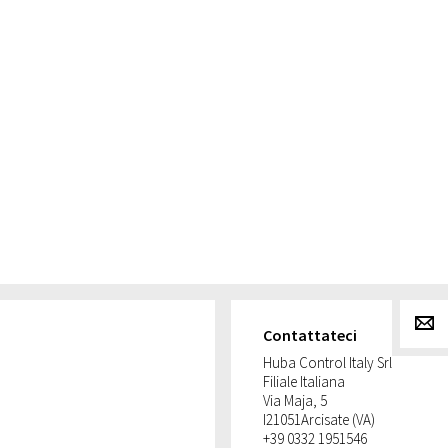
g
Contattateci
Huba Control Italy Srl
Filiale Italiana
Via Maja, 5
I
21051
Arcisate (VA)
+39 0332 1951546