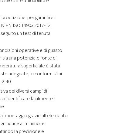
o 560 offre affidabilità e
 produzione: per garantire i
 DIN EN ISO 14903:2017-12,
seguito un test di tenuta
condizioni operative e di guasto
n sia una potenziale fonte di
emperatura superficiale è stata
asto adeguate, in conformità ai
-2-40.
siva dei diversi campi di
er identificare facilmente i
ne.
 al montaggio grazie all'elemento
ign riduce al minimo le
tando la precisione e