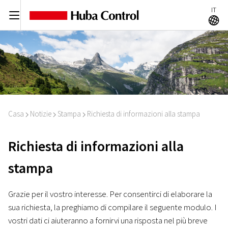
IT
C
A
Casa
Notizie
Stampa
Richiesta di informazioni alla stampa
I
I
I
Richiesta di informazioni alla
stampa
Grazie per il vostro interesse. Per consentirci di elaborare la
sua richiesta, la preghiamo di compilare il seguente modulo. I
vostri dati ci aiuteranno a fornirvi una risposta nel più breve