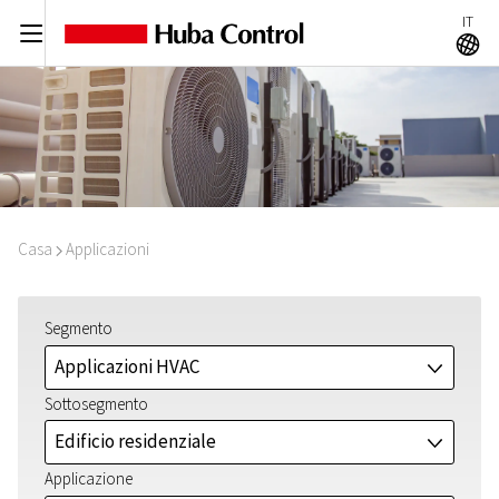
IT
C
A
Casa
Applicazioni
I
Segmento
Applicazioni HVAC
J
Sottosegmento
Edificio residenziale
J
Applicazione