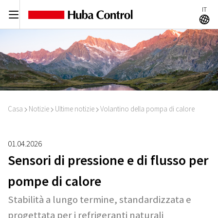
IT
C
A
Casa
Notizie
Ultime notizie
Volantino della pompa di calore
I
I
I
01.04.2026
Sensori di pressione e di flusso per
pompe di calore
Stabilità a lungo termine, standardizzata e
progettata per i refrigeranti naturali