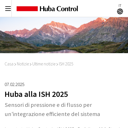
IT
C
A
Casa
Notizie
Ultime notizie
ISH 2025
I
I
I
07.02.2025
Huba alla ISH 2025
Sensori di pressione e di flusso per
un'integrazione efficiente del sistema