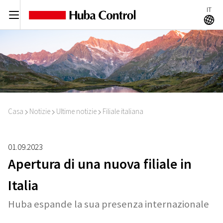
IT
C
A
Casa
Notizie
Ultime notizie
Filiale italiana
I
I
I
01.09.2023
Apertura di una nuova filiale in
Italia
Huba espande la sua presenza internazionale