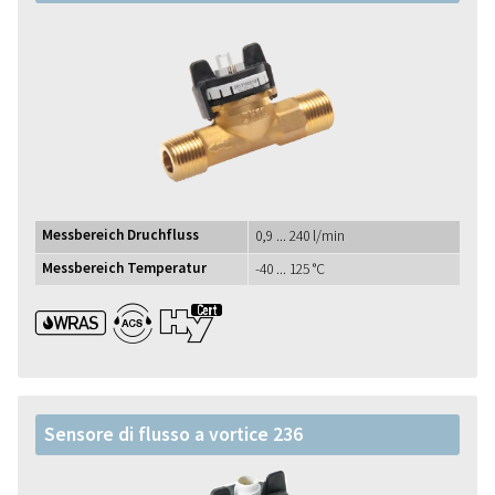
Messbereich Druchfluss
0,9 ... 240 l/min
Messbereich Temperatur
-40 ... 125 °C
WRAS ACS UBA1+
Sensore di flusso a vortice 236