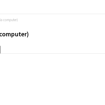
la computer)
 computer)