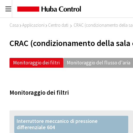
C
Casa
Applicazioni
Centro dati
CRAC (condizionamento della sa
I
I
I
CRAC (condizionamento della sala
Monitoraggio dei filtri
Monitoraggio del flusso d'aria
Monitoraggio dei filtri
Interruttore meccanico di pressione
differenziale 604