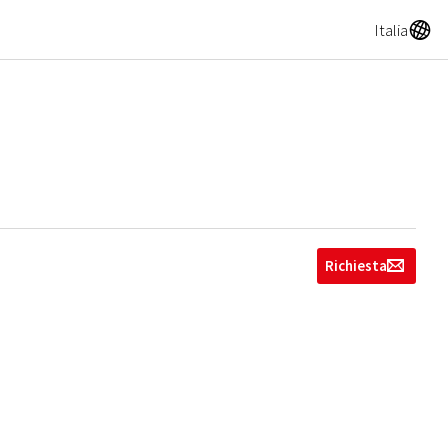
A
Italia
Richiesta
g