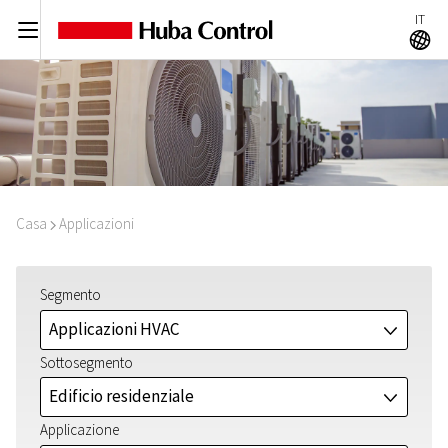
IT
C
A
Casa
Applicazioni
I
Segmento
Applicazioni HVAC
J
Sottosegmento
Edificio residenziale
J
Applicazione