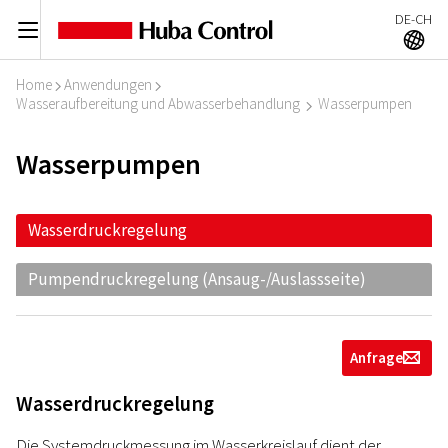
DE-CH
C
A
Home
Anwendungen
I
I
Wasseraufbereitung und Abwasserbehandlung
Wasserpumpen
I
Wasserpumpen
Wasserdruckregelung
Pumpendruckregelung (Ansaug-/Auslassseite)
Anfrage
g
Wasserdruckregelung
Die Systemdruckmessung im Wasserkreislauf dient der