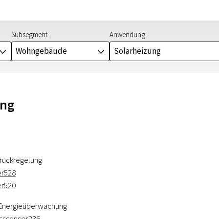
Subsegment
Anwendung
Wohngebäude
Solarheizung
J
J
ung
ruckregelung
er
528
er
520
 Energieüberwachung
usssensor
236