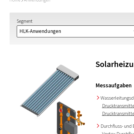
I
Segment
HLK-Anwendungen
Solarheiz
Messaufgaben
Wasserleitungsd
I
Drucktransmitt
Drucktransmitt
Durchfluss- und
I
Vortex Durchfl