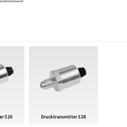
er 520
Drucktransmitter 528