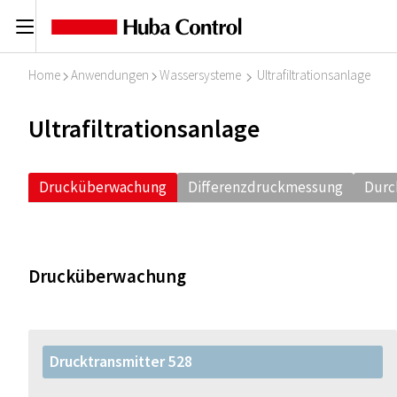
C
Home
Anwendungen
Wassersysteme
Ultrafiltrationsanlage
I
I
I
Ultrafiltrationsanlage
Drucküberwachung
Differenzdruckmessung
Durc
Drucküberwachung
Drucktransmitter 528