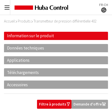
FR-CH
C
A
Accueil
Produits
Transmetteur de pression différentielle 402
I
I
Information sur le produit
Données techniques
Applications
Téléchargements
Accessoires
Filtre à produits
Demande d'offre
O
U