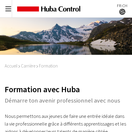
FR-CH
C
A
Accueil
Carrière
Formation
I
I
Formation avec Huba
Démarre ton avenir professionnel avec nous
Nous permettons aux jeunes de faire une entrée idéale dans
la vie professionnelle grâce à différents apprentissages et les
aidons à développer leurs talents de manière ciblée.