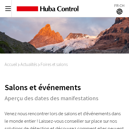
FR-CH
C
A
Accueil
Actualités
Foires et salons
I
I
Salons et événements
Aperçu des dates des manifestations
Venez nous rencontrer lors de salons et d'événements dans
le monde entier ! Laissez-vous conseiller sur place sur nos
solutions de détection et découvrez comment elles peuvent