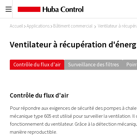
C
Accueil
Applications
Bâtiment commercial
Ventilateur à récupér
I
I
I
Ventilateur à récupération d'énerg
Contrôle du flux d'air
Surveillance des filtres
Poin
Contrôle du flux d'air
Pour répondre aux exigences de sécurité des pompes à chaleur 
mécanique type 605 est utilisé pour surveiller la ventilation. Il
fonctionnement du ventilateur. Grâce à la détection mécanique
manière reproductible.