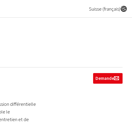
A
Suisse (français)
Demande
g
sion différentielle
ble le
entretien et de