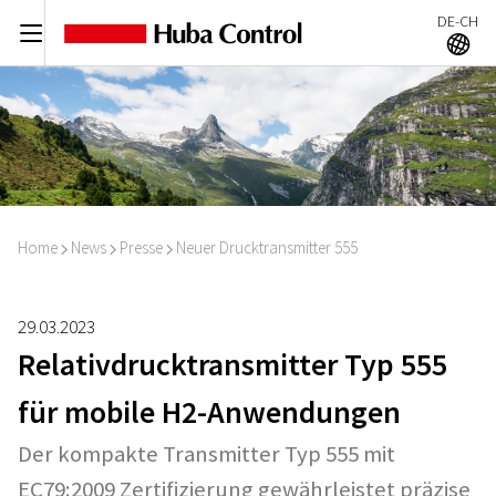
DE-CH
C
A
Home
News
Presse
Neuer Drucktransmitter 555
I
I
I
29.03.2023
Relativdrucktransmitter Typ 555
für mobile H2-Anwendungen
Der kompakte Transmitter Typ 555 mit
EC79:2009 Zertifizierung gewährleistet präzise