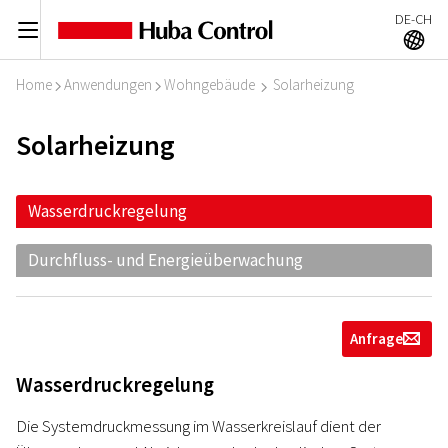
DE-CH
C
A
Home
Anwendungen
Wohngebäude
Solarheizung
I
I
I
Solarheizung
Wasserdruckregelung
Durchfluss- und Energieüberwachung
Anfrage
g
Wasserdruckregelung
Die Systemdruckmessung im Wasserkreislauf dient der