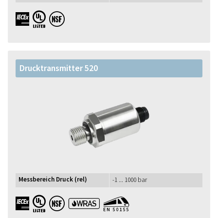
IECEx UL NSF
Drucktransmitter 520
Messbereich Druck (rel)
-1 ... 1000 bar
IECEx UL NSF WRAS EN50155