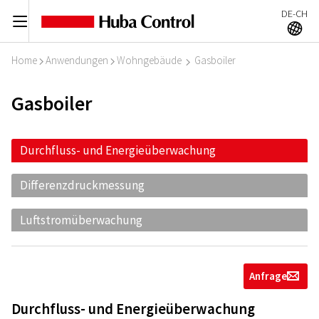
DE-CH
C
A
Home
Anwendungen
Wohngebäude
Gasboiler
I
I
I
Gasboiler
Durchfluss- und Energieüberwachung
Differenzdruckmessung
Luftstromüberwachung
Anfrage
g
Durchfluss- und Energieüberwachung