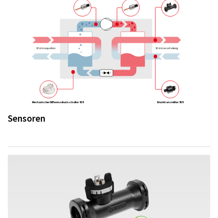
Wärmequellen
Wärmeverteilung
Mechanischer Differenzdruckschalter 605
Drucktransmitter 505
Sensoren