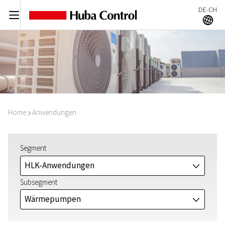
DE-CH
C
A
Home
Anwendungen
I
Segment
HLK-Anwendungen
J
Subsegment
Wärmepumpen
J