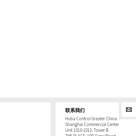
g
联系我们
Huba Control Greater China
Shanghai Commercial Center
Unit 1010-1013, Tower B
THE PLACE, 100 Zunyi Road