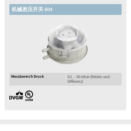
机械差压开关 604
Messbereich Druck
0.2 ... 50 mbar (Relativ und
Differenz)
DVGW UL