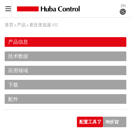
ZH
C
A
首页
产品
差压变送器 692
I
I
产品信息
技术数据
应用领域
下载
配件
配置工具
询价
O
U