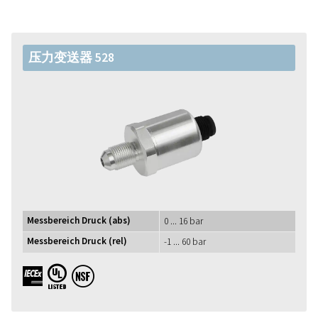
压力变送器 528
Messbereich Druck (abs)
0 ... 16 bar
Messbereich Druck (rel)
-1 ... 60 bar
IECEx UL NSF