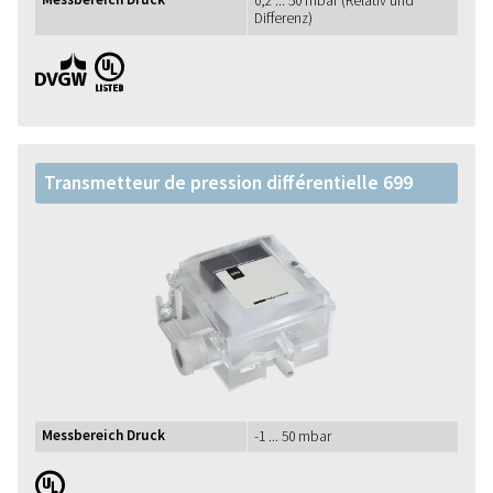
0,2 ... 50 mbar (Relativ und
Differenz)
DVGW UL
Transmetteur de pression différentielle 699
Messbereich Druck
-1 ... 50 mbar
UL