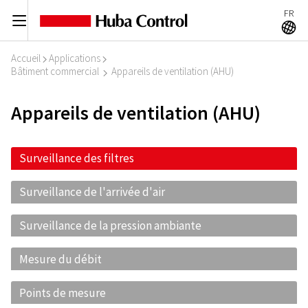
FR
C
A
Accueil
Applications
I
I
Bâtiment commercial
Appareils de ventilation (AHU)
I
Appareils de ventilation (AHU)
Surveillance des filtres
Surveillance de l'arrivée d'air
Surveillance de la pression ambiante
Mesure du débit
Points de mesure