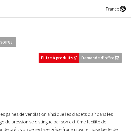
A
France
soires
Filtre à produits
Demande d'offre
O
U
es gaines de ventilation ainsi que les clapets d'air dans les
ge de pression se distingue par son extrême facilité de
nde précision de réglage grâce à une gravure individuelle de