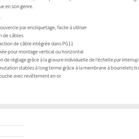
que en son genre.
r
uvercle par encliquetage, facile à utiliser
on de câbles
action de câble intégrée dans PG11
ée pour montage vertical ou horizontal
n de réglage grâce à la gravure individuelle de l'échelle par interru
utation stables à long terme grâce à la membrane à bourrelets t
ouche avec revêtement en or