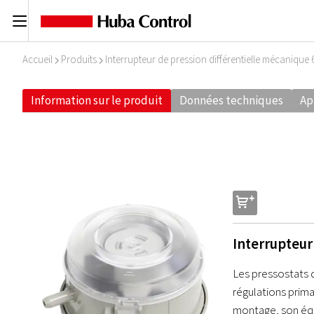
C
Accueil
Produits
Interrupteur de pression différentielle mécanique 
I
I
Information sur le produit
Données techniques
Ap
s
Interrupteur
Les pressostats du
régulations prima
montage, son éque