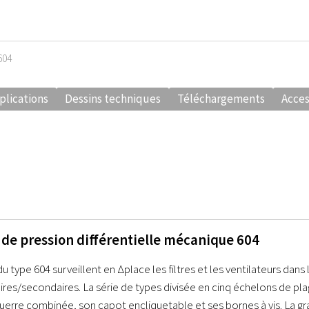
604
plications
Dessins techniques
Téléchargements
Acces
 de pression différentielle mécanique 604
 type 604 surveillent en Δplace les filtres et les ventilateurs dans l
ires/secondaires. La série de types divisée en cinq échelons de pla
rre combinée, son capot encliquetable et ses bornes à vis. La gra