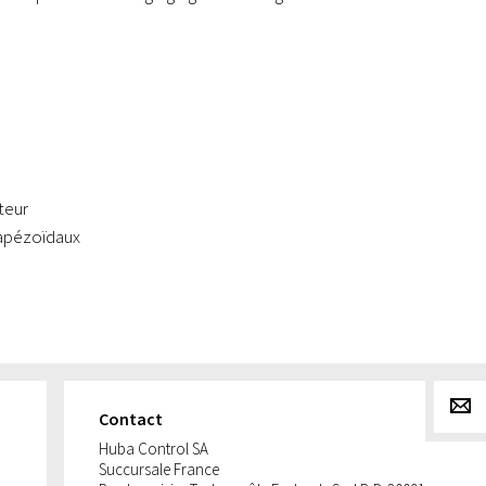
pteur
rapézoïdaux
g
Contact
Huba Control SA
Succursale France