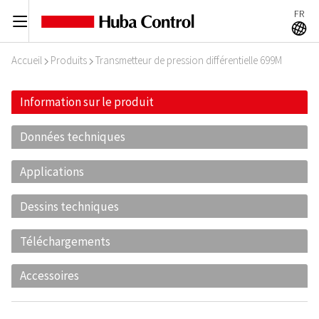
FR
C
A
Accueil
Produits
Transmetteur de pression différentielle 699M
I
I
Information sur le produit
Données techniques
Applications
Dessins techniques
Téléchargements
Accessoires