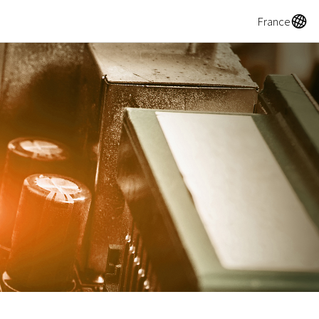
A
France