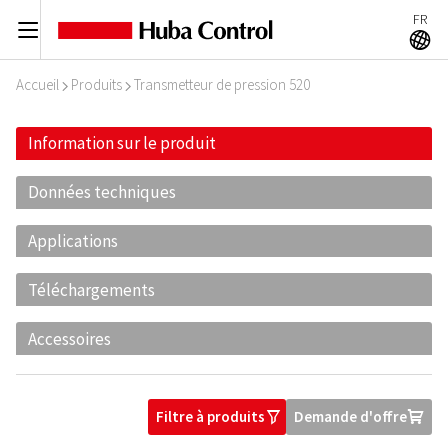
FR
C
A
Accueil
Produits
Transmetteur de pression 520
I
I
Information sur le produit
Données techniques
Applications
Téléchargements
Accessoires
Filtre à produits
Demande d'offre
O
U