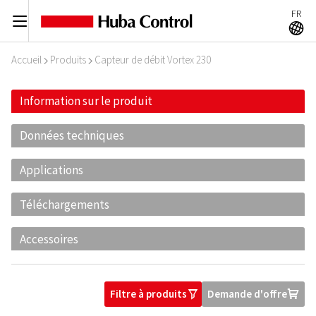
FR
C
A
Accueil
Produits
Capteur de débit Vortex 230
I
I
Information sur le produit
Données techniques
Applications
Téléchargements
Accessoires
Filtre à produits
Demande d'offre
O
U