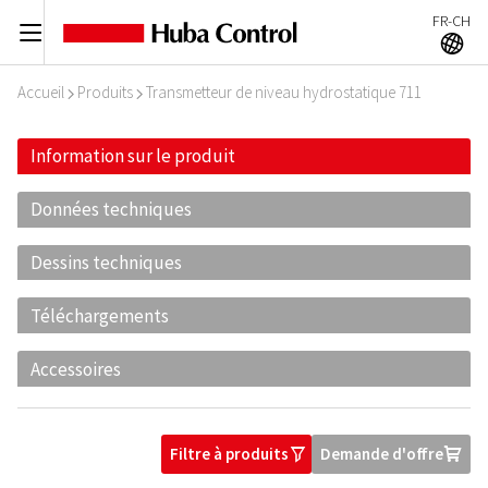
FR-CH
C
A
Accueil
Produits
Transmetteur de niveau hydrostatique 711
I
I
Information sur le produit
Données techniques
Dessins techniques
Téléchargements
Accessoires
Filtre à produits
Demande d'offre
O
U