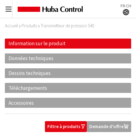
FR-CH
C
A
Accueil
Produits
Transmetteur de pression 540
I
I
Information sur le produit
Données techniques
Dessins techniques
Téléchargements
Accessoires
Filtre à produits
Demande d'offre
O
U