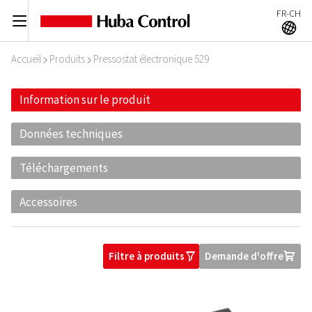
FR-CH
C
A
Accueil
Produits
Pressostat électronique 529
I
I
Information sur le produit
Données techniques
Téléchargements
Accessoires
Filtre à produits
Demande d'offre
O
U