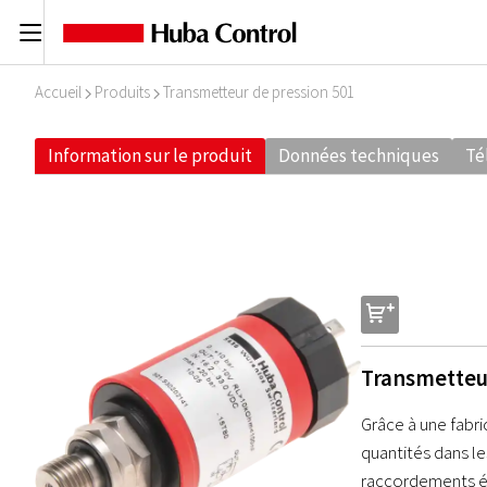
C
Accueil
Produits
Transmetteur de pression 501
I
I
Information sur le produit
Données techniques
Té
s
Transmetteu
Grâce à une fabr
quantités dans le
raccordements él