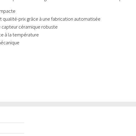
ompacte
t qualité-prix grâce à une fabrication automatisée
 capteur céramique robuste
ce à la température
mécanique