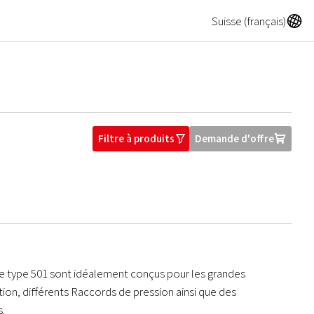
A
Suisse (français)
Filtre à produits
Demande d'offre
O
U
de type 501 sont idéalement conçus pour les grandes
tion, différents Raccords de pression ainsi que des
s.